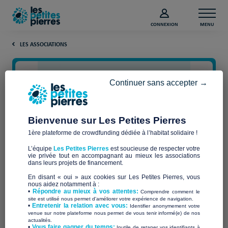
CONNEXION
MENU
LES ASSOCIATIONS
Continuer sans accepter →
Bienvenue sur Les Petites Pierres
1ère plateforme de crowdfunding dédiée à l’habitat solidaire !
L’équipe
Les Petites Pierres
est soucieuse de respecter votre
vie privée tout en accompagnant au mieux les associations
BDH
dans leurs projets de financement.
En disant « oui » aux cookies sur Les Petites Pierres, vous
nous aidez notamment à :
•
Répondre au mieux à vos attentes:
Comprendre comment le
site est utilisé nous permet d'améliorer votre expérience de navigation.
•
Entretenir la relation avec vous:
Identifier anonymement votre
Qui sommes-nous ?
venue sur notre plateforme nous permet de vous tenir informé(e) de nos
actualités.
​•
Vous faire gagner du temps:
Inutile de retaper vos identifiants à