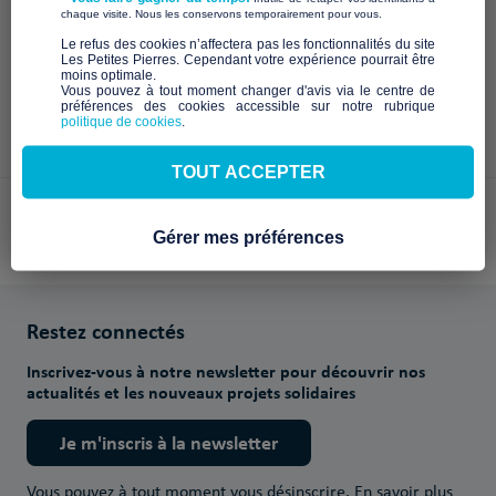
À venir
​ ​
chaque visite. Nous les conservons temporairement pour vous.
​Le refus des cookies n’affectera pas les fonctionnalités du site
Les Petites Pierres. Cependant votre expérience pourrait être
moins optimale.​
Vous pouvez à tout moment changer d'avis via le centre de
préférences des cookies accessible sur notre rubrique
politique de cookies
.
TOUT ACCEPTER
Paiements sécurisés avec
Gérer mes préférences
Restez connectés
Inscrivez-vous à notre newsletter pour découvrir nos
actualités et les nouveaux projets solidaires
Je m'inscris à la newsletter
Vous pouvez à tout moment vous désinscrire.
En savoir plus