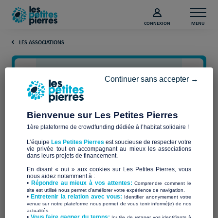
CONNEXION
MENU
LES ASSOCIATIONS
Continuer sans accepter →
Bienvenue sur Les Petites Pierres
1ère plateforme de crowdfunding dédiée à l’habitat solidaire !
L’équipe
Les Petites Pierres
est soucieuse de respecter votre
vie privée tout en accompagnant au mieux les associations
BERGERIE DE BERDINE
dans leurs projets de financement.
En disant « oui » aux cookies sur Les Petites Pierres, vous
nous aidez notamment à :
•
Répondre au mieux à vos attentes:
Comprendre comment le
site est utilisé nous permet d'améliorer votre expérience de navigation.
•
Entretenir la relation avec vous:
Identifier anonymement votre
Qui sommes-nous ?
venue sur notre plateforme nous permet de vous tenir informé(e) de nos
actualités.
​•
Vous faire gagner du temps:
Inutile de retaper vos identifiants à