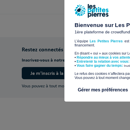
Bienvenue sur Les Pe
1ère plateforme de crowdfundin
L’équipe
Les Petites Pierres
est 
financement.
Restez connectés
En disant « oui » aux cookies sur 
•
Répondre au mieux à vos attent
Inscrivez-vous à notre newsletter pour découvrir nos ac
•
Entretenir la relation avec vous:
​•
Vous faire gagner du temps:
Inut
Je m'inscris à la newsletter
​Le refus des cookies n’affectera pa
Vous pouvez à tout moment changer 
Vous pouvez à tout moment vous désinscrire.
En savoir pl
Gérer mes préférences