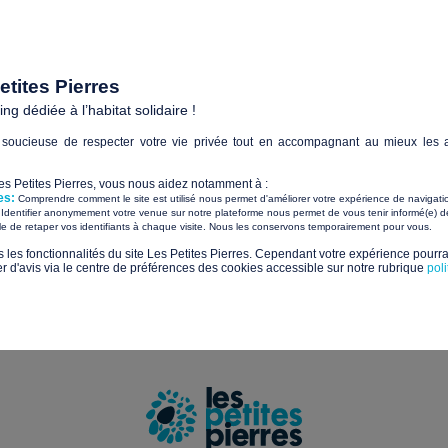
Paiements sécurisés avec
tites Pierres
g dédiée à l’habitat solidaire !
soucieuse de respecter votre vie privée tout en accompagnant au mieux les a
Sui
Les Petites Pierres, vous nous aidez notamment à :
es:
Comprendre comment le site est utilisé nous permet d'améliorer votre expérience de navigati
tualités et les nouveaux projets solidaires
Identifier anonymement votre venue sur notre plateforme nous permet de vous tenir informé(e) de
​ ​
ile de retaper vos identifiants à chaque visite. Nous les conservons temporairement pour vous.
s les fonctionnalités du site Les Petites Pierres. Cependant votre expérience pourrai
d'avis via le centre de préférences des cookies accessible sur notre rubrique
pol
us sur la gestion de vos données et vos droits.