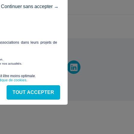
Continuer sans accepter →
ssociations dans leurs projets de
vez-nous
on.
 nos actualités.
t être moins optimale.​
itique de cookies
.
TOUT ACCEPTER