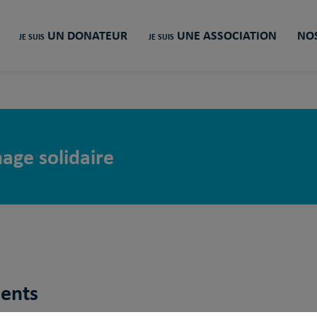
UN DONATEUR
UNE ASSOCIATION
NOS
JE SUIS
JE SUIS
age solidaire
ments