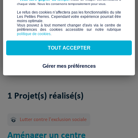
Qui sommes-nous ?
​ ​
chaque visite. Nous les conservons temporairement pour vous.
​Le refus des cookies n’affectera pas les fonctionnalités du site
Description à venir
Les Petites Pierres. Cependant votre expérience pourrait être
Notre mission et nos
moins optimale.​
Vous pouvez à tout moment changer d'avis via le centre de
préférences des cookies accessible sur notre rubrique
engagements
politique de cookies
.
À venir
TOUT ACCEPTER
Gérer mes préférences
1 Projet(s) réalisé(s)
Lutter contre l'exclusion sociale
Aménager un centre