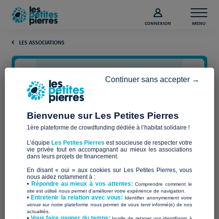
CONNEXION
MENU
LES ASSOCIATIONS
Continuer sans accepter →
Bienvenue sur Les Petites Pierres
1ère plateforme de crowdfunding dédiée à l’habitat solidaire !
L’équipe
Les Petites Pierres
est soucieuse de respecter votre
vie privée tout en accompagnant au mieux les associations
Association Varoise
dans leurs projets de financement.
En disant « oui » aux cookies sur Les Petites Pierres, vous
d'Accueil Familial ( A.V.A.F.)
nous aidez notamment à :
•
Répondre au mieux à vos attentes:
Comprendre comment le
site est utilisé nous permet d'améliorer votre expérience de navigation.
•
Entretenir la relation avec vous:
Identifier anonymement votre
venue sur notre plateforme nous permet de vous tenir informé(e) de nos
actualités.
​•
Vous faire gagner du temps:
Inutile de retaper vos identifiants à