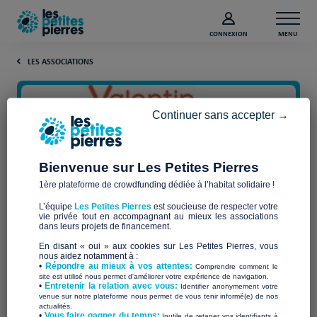
CONNEXION
MENU
LES ASSOCIATIONS
Continuer sans accepter →
Bienvenue sur Les Petites Pierres
1ère plateforme de crowdfunding dédiée à l’habitat solidaire !
L’équipe
Les Petites Pierres
est soucieuse de respecter votre
vie privée tout en accompagnant au mieux les associations
dans leurs projets de financement.
AVH TROYES
En disant « oui » aux cookies sur Les Petites Pierres, vous
nous aidez notamment à :
•
Répondre au mieux à vos attentes:
Comprendre comment le
site est utilisé nous permet d'améliorer votre expérience de navigation.
•
Entretenir la relation avec vous:
Identifier anonymement votre
venue sur notre plateforme nous permet de vous tenir informé(e) de nos
Qui sommes-nous ?
actualités.
​•
Vous faire gagner du temps:
Inutile de retaper vos identifiants à