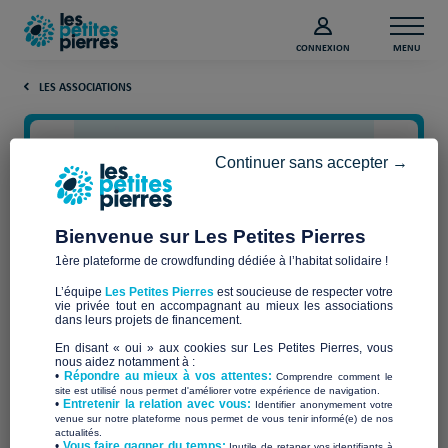
CONNEXION
MENU
LES ASSOCIATIONS
Continuer sans accepter →
Bienvenue sur Les Petites Pierres
1ère plateforme de crowdfunding dédiée à l’habitat solidaire !
L’équipe
Les Petites Pierres
est soucieuse de respecter votre
vie privée tout en accompagnant au mieux les associations
ADEWE+
dans leurs projets de financement.
En disant « oui » aux cookies sur Les Petites Pierres, vous
nous aidez notamment à :
•
Répondre au mieux à vos attentes:
Comprendre comment le
site est utilisé nous permet d'améliorer votre expérience de navigation.
•
Entretenir la relation avec vous:
Identifier anonymement votre
Qui sommes-nous ?
venue sur notre plateforme nous permet de vous tenir informé(e) de nos
actualités.
​•
Vous faire gagner du temps:
Inutile de retaper vos identifiants à