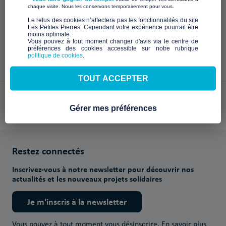
À venir
​ ​
chaque visite. Nous les conservons temporairement pour vous.
​Le refus des cookies n’affectera pas les fonctionnalités du site
Les Petites Pierres. Cependant votre expérience pourrait être
moins optimale.​
Vous pouvez à tout moment changer d'avis via le centre de
préférences des cookies accessible sur notre rubrique
politique de cookies
.
TOUT ACCEPTER
Paiements sécurisés avec
Gérer mes préférences
Restez connectés
Inscrivez-vous à notre newsletter pour découvrir nos
actualités et les nouveaux projets solidaires
Je m'inscris à la newsletter
Vous pouvez à tout moment vous désinscrire.
En savoir plus