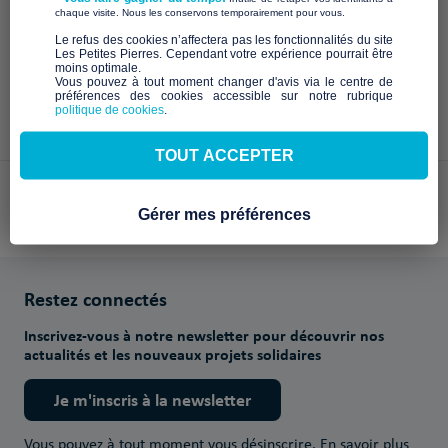
À venir
​ ​
chaque visite. Nous les conservons temporairement pour vous.
​Le refus des cookies n’affectera pas les fonctionnalités du site
Les Petites Pierres. Cependant votre expérience pourrait être
moins optimale.​
Vous pouvez à tout moment changer d'avis via le centre de
préférences des cookies accessible sur notre rubrique
politique de cookies
.
TOUT ACCEPTER
Paiements sécurisés avec
Gérer mes préférences
Restez connectés
Inscrivez-vous à notre newsletter pour découvrir nos
actualités et les nouveaux projets solidaires
Je m'inscris à la newsletter
Vous pouvez à tout moment vous désinscrire.
En savoir plus