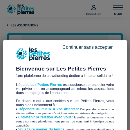
CONNEXION
MENU
LES ASSOCIATIONS
Continuer sans accepter →
Bienvenue sur Les Petites Pierres
1ère plateforme de crowdfunding dédiée à l’habitat solidaire !
L’équipe
Les Petites Pierres
est soucieuse de respecter votre
vie privée tout en accompagnant au mieux les associations
ASSOCIATION OKANNI
dans leurs projets de financement.
En disant « oui » aux cookies sur Les Petites Pierres, vous
nous aidez notamment à :
•
Répondre au mieux à vos attentes:
Comprendre comment le
site est utilisé nous permet d'améliorer votre expérience de navigation.
•
Entretenir la relation avec vous:
Identifier anonymement votre
Qui sommes-nous ?
venue sur notre plateforme nous permet de vous tenir informé(e) de nos
actualités.
​•
Vous faire gagner du temps:
Inutile de retaper vos identifiants à