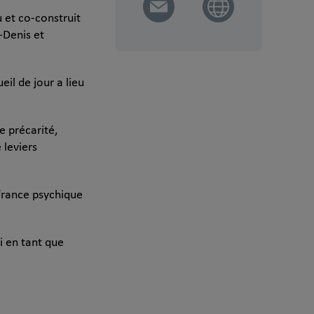
 et co-construit
t-Denis et
il de jour a lieu
e précarité,
 leviers
ffrance psychique
i en tant que