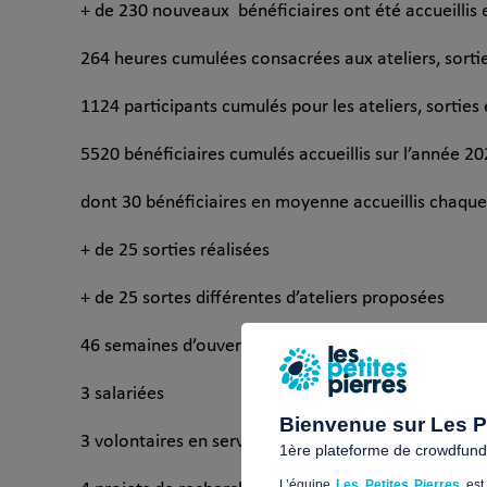
+ de 230 nouveaux bénéficiaires ont été accueillis
264 heures cumulées consacrées aux ateliers, sortie
1124 participants cumulés pour les ateliers, sorties
5520 bénéficiaires cumulés accueillis sur l’année 20
dont 30 bénéficiaires en moyenne accueillis chaque
+ de 25 sorties réalisées
+ de 25 sortes différentes d’ateliers proposées
46 semaines d’ouverture, soit 184 jours d’ouverture 
3 salariées
Bienvenue sur Les Pe
3 volontaires en service civique, 8 bénévoles, 2 sta
1ère plateforme de crowdfundin
L’équipe
Les Petites Pierres
est 