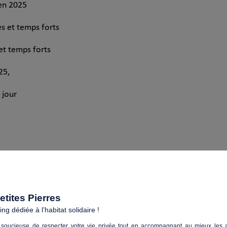
 en 2025
s et temps forts
 et temps forts
25,
 jour
de l’accueil de jour
tites Pierres
giaires psychologues
g dédiée à l’habitat solidaire !
soucieuse de respecter votre vie privée tout en accompagnant au mieux les a