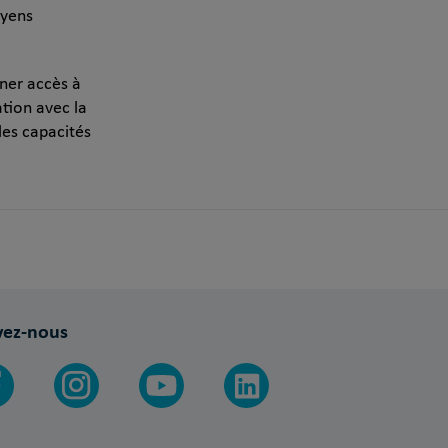
oyens
nner accès à
tion avec la
 les capacités
vez-nous