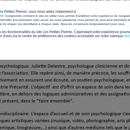
te
ments
Les Petites Pierres, vous nous aidez notamment à :
es:
Comprendre comment le site est utilisé nous permet d'améliorer votre expérience de navigati
Identifier anonymement votre venue sur notre plateforme nous permet de vous tenir informé(e) de
​ ​
ile de retaper vos identifiants à chaque visite. Nous les conservons temporairement pour vous.
phère de rencontres et d’échanges pour les jeunes en situatio
ontre l’isolement social, la fatigue physique et psychologique. L
s les fonctionnalités du site Les Petites Pierres. Cependant votre expérience pourrai
d'avis via le centre de préférences des cookies accessible sur notre rubrique
pol
re comme un repère stable dans le temps et l’espace, pour les b
ns un cadre permettant d’accueillir leurs souffrances, et leur
façon forcée.
psychologique. Juliette Delestre, psychologue clinicienne et di
 l’association. Elle repère ainsi, de manière précoce, les souf
tivement en assurant une écoute, un soutien psychologique, et 
rie Précarité. L’objectif est d’offrir un espace de soin dans le
tière, en dehors des logiques administratives et des assignation
t présent, dans le “faire ensemble”.
idisciplinaire. L’espace d’accueil et de soin psychologique s’a
ues artistiques variées (musique, vidéo, photographie, arts pl
ramique, linogravure,…) ainsi que d’autres médiums tels que le j