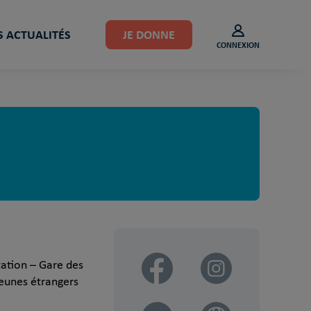
 ACTUALITÉS
JE DONNE
CONNEXION
tation – Gare des
jeunes étrangers