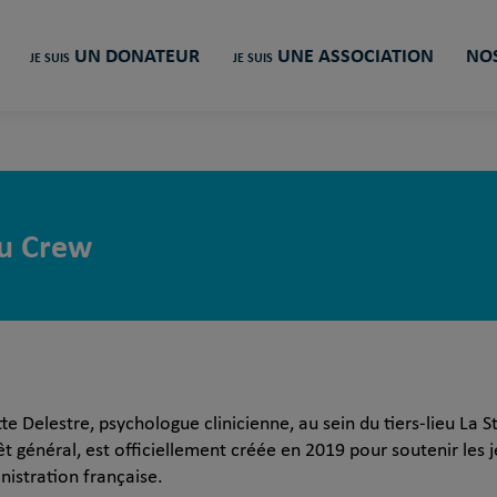
UN DONATEUR
UNE ASSOCIATION
NOS
JE SUIS
JE SUIS
u Crew
te Delestre, psychologue clinicienne, au sein du tiers-lieu La S
t général, est officiellement créée en 2019 pour soutenir les 
nistration française.