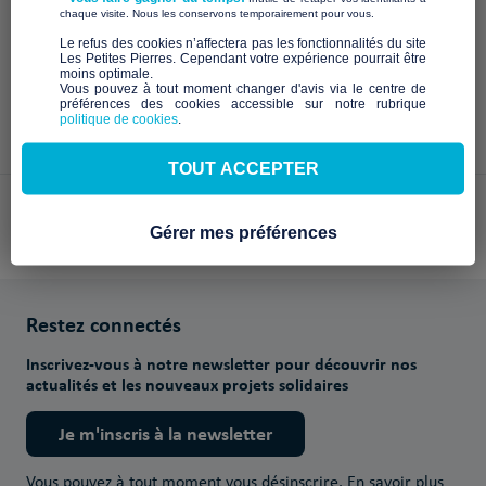
À venir
​ ​
chaque visite. Nous les conservons temporairement pour vous.
​Le refus des cookies n’affectera pas les fonctionnalités du site
Les Petites Pierres. Cependant votre expérience pourrait être
moins optimale.​
Vous pouvez à tout moment changer d'avis via le centre de
préférences des cookies accessible sur notre rubrique
politique de cookies
.
TOUT ACCEPTER
Paiements sécurisés avec
Gérer mes préférences
Restez connectés
Inscrivez-vous à notre newsletter pour découvrir nos
actualités et les nouveaux projets solidaires
Je m'inscris à la newsletter
Vous pouvez à tout moment vous désinscrire.
En savoir plus