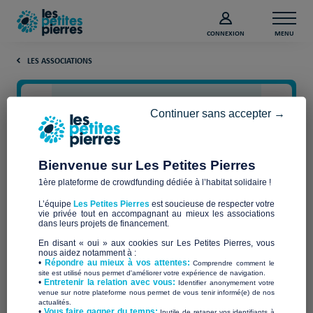
CONNEXION
MENU
LES ASSOCIATIONS
Continuer sans accepter →
Bienvenue sur Les Petites Pierres
1ère plateforme de crowdfunding dédiée à l’habitat solidaire !
L’équipe
Les Petites Pierres
est soucieuse de respecter votre
vie privée tout en accompagnant au mieux les associations
Association Les Bras Ouverts
dans leurs projets de financement.
En disant « oui » aux cookies sur Les Petites Pierres, vous
nous aidez notamment à :
•
Répondre au mieux à vos attentes:
Comprendre comment le
site est utilisé nous permet d'améliorer votre expérience de navigation.
•
Entretenir la relation avec vous:
Identifier anonymement votre
Qui sommes-nous ?
venue sur notre plateforme nous permet de vous tenir informé(e) de nos
actualités.
​•
Vous faire gagner du temps:
Inutile de retaper vos identifiants à