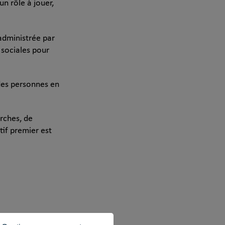
n rôle à jouer,
administrée par
 sociales pour
 des personnes en
erches, de
tif premier est