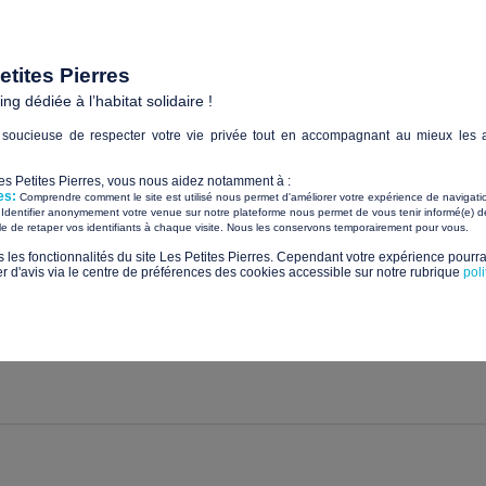
 partie prenante d’un autre société ouverte à tous.
tites Pierres
g dédiée à l’habitat solidaire !
soucieuse de respecter votre vie privée tout en accompagnant au mieux les a
Les Petites Pierres, vous nous aidez notamment à :
es:
Comprendre comment le site est utilisé nous permet d'améliorer votre expérience de navigati
Identifier anonymement votre venue sur notre plateforme nous permet de vous tenir informé(e) de
​ ​
ile de retaper vos identifiants à chaque visite. Nous les conservons temporairement pour vous.
déficients mentaux sévères (Gers)
s les fonctionnalités du site Les Petites Pierres. Cependant votre expérience pourrai
d'avis via le centre de préférences des cookies accessible sur notre rubrique
pol
u solidaire
6 Personne(s) en situation de handic
pour