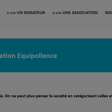
UN DONATEUR
UNE ASSOCIATION
NOS
JE SUIS
JE SUIS
ation Equipollence
é. On ne peut plus penser la société en catégorisant celles e
.