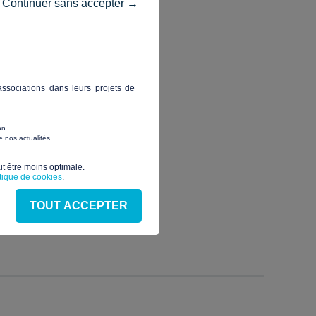
Continuer sans accepter →
ssociations dans leurs projets de
on.
 nos actualités.
t être moins optimale.​
itique de cookies
.
ap
TOUT ACCEPTER