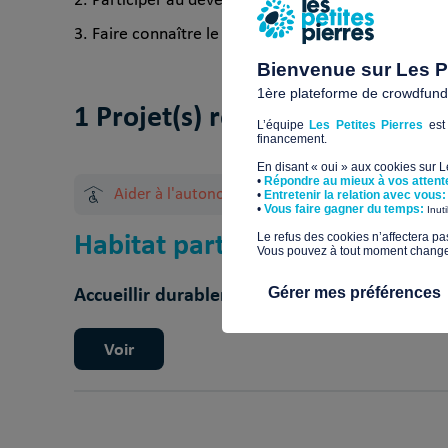
Participer au développement du Tiers Lieu social
Faire connaître le principe des habitats partagés,
Bienvenue sur Les Pe
1ère plateforme de crowdfundin
1 Projet(s) réalisé(s)
L’équipe
Les Petites Pierres
est 
financement.
En disant « oui » aux cookies sur 
•
Répondre au mieux à vos attent
Aider à l'autonomie
•
Entretenir la relation avec vous:
​•
Vous faire gagner du temps:
Inut
Habitat partagé pour adultes 
​Le refus des cookies n’affectera pa
Vous pouvez à tout moment changer 
Accueillir durablement en habitat partagé o
Gérer mes préférences
Voir