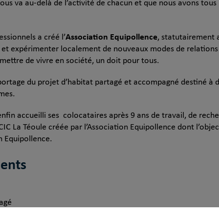
s va au-delà de l’activité de chacun et que nous avons tous u
Association Equipollence
ssionnels a créé l’
, statutairement 
rer et expérimenter localement de nouveaux modes de relations
mettre de vivre en société, un doit pour tous.
u portage du projet d’habitat partagé et accompagné destiné à
omes.
nfin accueilli ses colocataires après 9 ans de travail, de rech
IC La Téoule créée par l’Association Equipollence dont l’objec
n Equipollence.
ments
tagé