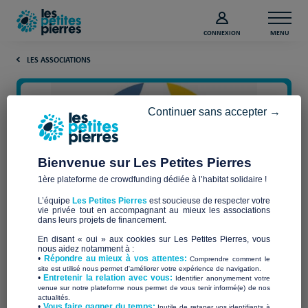
CONNEXION
MENU
LES ASSOCIATIONS
Continuer sans accepter →
Bienvenue sur Les Petites Pierres
1ère plateforme de crowdfunding dédiée à l’habitat solidaire !
L’équipe
Les Petites Pierres
est soucieuse de respecter votre
vie privée tout en accompagnant au mieux les associations
dans leurs projets de financement.
Association Entraide et Abri
En disant « oui » aux cookies sur Les Petites Pierres, vous
nous aidez notamment à :
•
Répondre au mieux à vos attentes:
Comprendre comment le
site est utilisé nous permet d'améliorer votre expérience de navigation.
•
Entretenir la relation avec vous:
Identifier anonymement votre
venue sur notre plateforme nous permet de vous tenir informé(e) de nos
actualités.
​•
Vous faire gagner du temps:
Inutile de retaper vos identifiants à