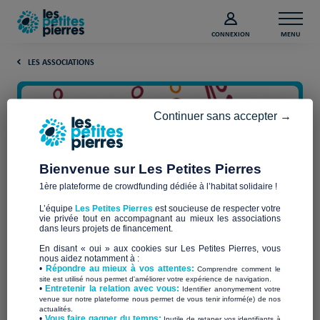
CONNEXION
MENU
LES ASSOCIATIONS
Continuer sans accepter →
Bienvenue sur Les Petites Pierres
1ère plateforme de crowdfunding dédiée à l’habitat solidaire !
L’équipe
Les Petites Pierres
est soucieuse de respecter votre
vie privée tout en accompagnant au mieux les associations
SEP
dans leurs projets de financement.
En disant « oui » aux cookies sur Les Petites Pierres, vous
nous aidez notamment à :
•
Répondre au mieux à vos attentes:
Comprendre comment le
site est utilisé nous permet d'améliorer votre expérience de navigation.
•
Entretenir la relation avec vous:
Identifier anonymement votre
Qui sommes-nous ?
venue sur notre plateforme nous permet de vous tenir informé(e) de nos
actualités.
​•
Vous faire gagner du temps:
Inutile de retaper vos identifiants à