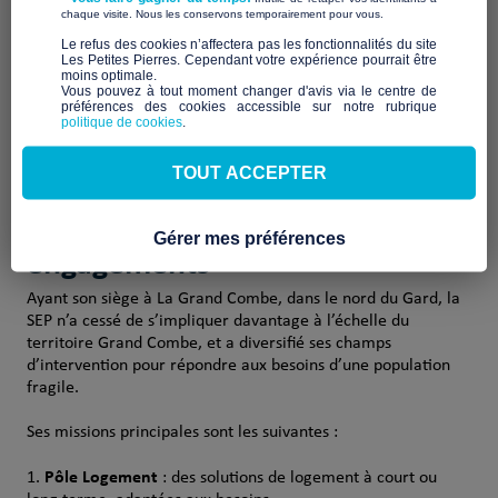
La SEP, association créée en 1987 par les membres de
​ ​
chaque visite. Nous les conservons temporairement pour vous.
l’Eglise protestante de La Grand ’Combe.
​Le refus des cookies n’affectera pas les fonctionnalités du site
Les Petites Pierres. Cependant votre expérience pourrait être
moins optimale.​
La SEP est une association à but non lucratif, reconnue
Vous pouvez à tout moment changer d'avis via le centre de
d’intérêt général depuis 2016. Elle vise à développer la
préférences des cookies accessible sur notre rubrique
solidarité et la citoyenneté pour lutter contre l’exclusion de
politique de cookies
.
toute personne, avec la volonté que chacun puisse retrouver
autonomie, dignité et espoir.
TOUT ACCEPTER
Notre mission et nos
Gérer mes préférences
engagements
Ayant son siège à La Grand Combe, dans le nord du Gard, la
SEP n’a cessé de s’impliquer davantage à l’échelle du
territoire Grand Combe, et a diversifié ses champs
d’intervention pour répondre aux besoins d’une population
fragile.
Ses missions principales sont les suivantes :
Pôle Logement
: des solutions de logement à court ou