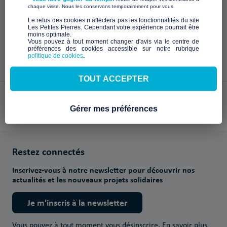
À venir
​ ​
chaque visite. Nous les conservons temporairement pour vous.
​Le refus des cookies n’affectera pas les fonctionnalités du site
Les Petites Pierres. Cependant votre expérience pourrait être
moins optimale.​
Vous pouvez à tout moment changer d'avis via le centre de
préférences des cookies accessible sur notre rubrique
politique de cookies
.
TOUT ACCEPTER
Paiements sécurisés avec
Gérer mes préférences
Restez connectés
Inscrivez-vous à notre newsletter pour découvrir nos
actualités et les nouveaux projets solidaires
Je m'inscris à la newsletter
Vous pouvez à tout moment vous désinscrire.
En savoir plus