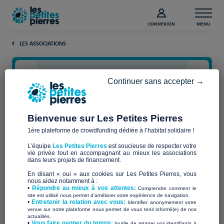
CONNEXION
MENU
LES ASSOCIATIONS
Continuer sans accepter →
Bienvenue sur Les Petites Pierres
1ère plateforme de crowdfunding dédiée à l’habitat solidaire !
L’équipe
Les Petites Pierres
est soucieuse de respecter votre
vie privée tout en accompagnant au mieux les associations
ASFAD
dans leurs projets de financement.
En disant « oui » aux cookies sur Les Petites Pierres, vous
nous aidez notamment à :
•
Répondre au mieux à vos attentes:
Comprendre comment le
site est utilisé nous permet d'améliorer votre expérience de navigation.
•
Entretenir la relation avec vous:
Identifier anonymement votre
Qui sommes-nous ?
venue sur notre plateforme nous permet de vous tenir informé(e) de nos
actualités.
​•
Vous faire gagner du temps:
Inutile de retaper vos identifiants à