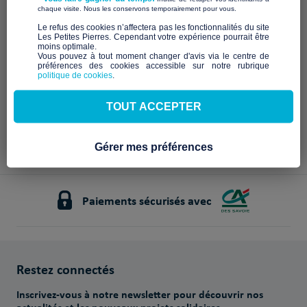
Description à venir
​ ​
chaque visite. Nous les conservons temporairement pour vous.
Notre mission et nos
​Le refus des cookies n’affectera pas les fonctionnalités du site
Les Petites Pierres. Cependant votre expérience pourrait être
engagements
moins optimale.​
Vous pouvez à tout moment changer d'avis via le centre de
préférences des cookies accessible sur notre rubrique
À venir
politique de cookies
.
TOUT ACCEPTER
Gérer mes préférences
Paiements sécurisés avec
Restez connectés
Inscrivez-vous à notre newsletter pour découvrir nos