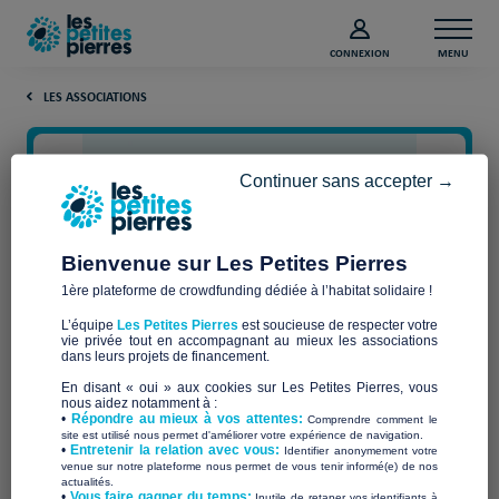
CONNEXION
MENU
LES ASSOCIATIONS
Continuer sans accepter →
Bienvenue sur Les Petites Pierres
1ère plateforme de crowdfunding dédiée à l’habitat solidaire !
L’équipe
Les Petites Pierres
est soucieuse de respecter votre
vie privée tout en accompagnant au mieux les associations
AFPPI
dans leurs projets de financement.
En disant « oui » aux cookies sur Les Petites Pierres, vous
nous aidez notamment à :
•
Répondre au mieux à vos attentes:
Comprendre comment le
site est utilisé nous permet d'améliorer votre expérience de navigation.
•
Entretenir la relation avec vous:
Identifier anonymement votre
Qui sommes-nous ?
venue sur notre plateforme nous permet de vous tenir informé(e) de nos
actualités.
​•
Vous faire gagner du temps:
Inutile de retaper vos identifiants à