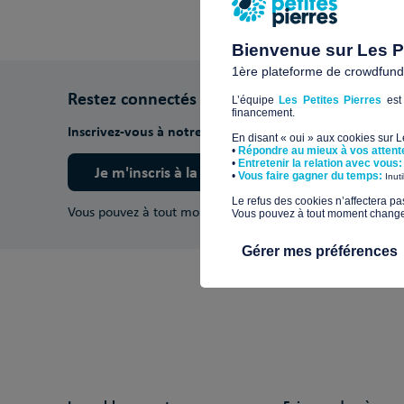
Bienvenue sur Les Pe
1ère plateforme de crowdfundin
Restez connectés
L’équipe
Les Petites Pierres
est 
financement.
Inscrivez-vous à notre newsletter pour découvrir nos ac
En disant « oui » aux cookies sur 
•
Répondre au mieux à vos attent
•
Entretenir la relation avec vous:
Je m'inscris à la newsletter
​•
Vous faire gagner du temps:
Inut
​Le refus des cookies n’affectera pa
Vous pouvez à tout moment vous désinscrire.
En savoir pl
Vous pouvez à tout moment changer 
Gérer mes préférences