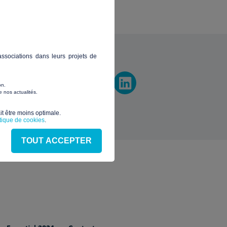
vez-nous
ssociations dans leurs projets de
on.
 nos actualités.
t être moins optimale.​
itique de cookies
.
TOUT ACCEPTER