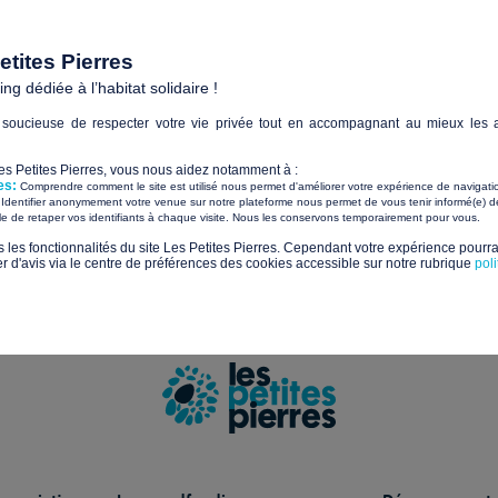
Paiements sécurisés avec
tites Pierres
g dédiée à l’habitat solidaire !
Sui
soucieuse de respecter votre vie privée tout en accompagnant au mieux les a
tualités et les nouveaux projets solidaires
Les Petites Pierres, vous nous aidez notamment à :
es:
Comprendre comment le site est utilisé nous permet d'améliorer votre expérience de navigati
Identifier anonymement votre venue sur notre plateforme nous permet de vous tenir informé(e) de
​ ​
ile de retaper vos identifiants à chaque visite. Nous les conservons temporairement pour vous.
s les fonctionnalités du site Les Petites Pierres. Cependant votre expérience pourrai
us sur la gestion de vos données et vos droits.
d'avis via le centre de préférences des cookies accessible sur notre rubrique
pol