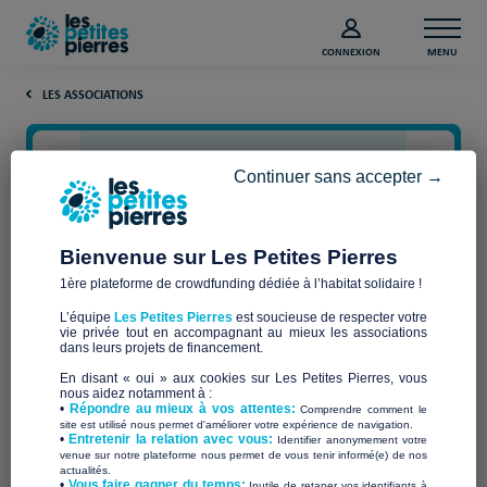
CONNEXION
MENU
LES ASSOCIATIONS
Continuer sans accepter →
Bienvenue sur Les Petites Pierres
1ère plateforme de crowdfunding dédiée à l’habitat solidaire !
L’équipe
Les Petites Pierres
est soucieuse de respecter votre
vie privée tout en accompagnant au mieux les associations
ABRI DE LA PROVIDENCE
dans leurs projets de financement.
En disant « oui » aux cookies sur Les Petites Pierres, vous
nous aidez notamment à :
•
Répondre au mieux à vos attentes:
Comprendre comment le
site est utilisé nous permet d'améliorer votre expérience de navigation.
•
Entretenir la relation avec vous:
Identifier anonymement votre
Qui sommes-nous ?
venue sur notre plateforme nous permet de vous tenir informé(e) de nos
actualités.
​•
Vous faire gagner du temps:
Inutile de retaper vos identifiants à