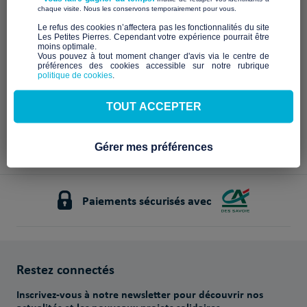
Description à venir
​ ​
chaque visite. Nous les conservons temporairement pour vous.
Notre mission et nos
​Le refus des cookies n’affectera pas les fonctionnalités du site
Les Petites Pierres. Cependant votre expérience pourrait être
engagements
moins optimale.​
Vous pouvez à tout moment changer d'avis via le centre de
préférences des cookies accessible sur notre rubrique
À venir
politique de cookies
.
TOUT ACCEPTER
Gérer mes préférences
Paiements sécurisés avec
Restez connectés
Inscrivez-vous à notre newsletter pour découvrir nos