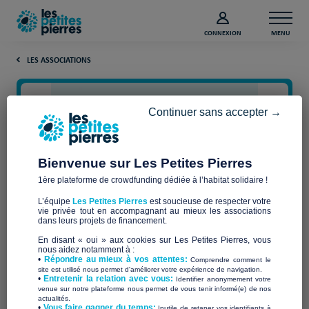
CONNEXION
MENU
LES ASSOCIATIONS
Continuer sans accepter →
Bienvenue sur Les Petites Pierres
1ère plateforme de crowdfunding dédiée à l’habitat solidaire !
L’équipe
Les Petites Pierres
est soucieuse de respecter votre
vie privée tout en accompagnant au mieux les associations
Igor LECHARDEUR
dans leurs projets de financement.
En disant « oui » aux cookies sur Les Petites Pierres, vous
nous aidez notamment à :
•
Répondre au mieux à vos attentes:
Comprendre comment le
site est utilisé nous permet d'améliorer votre expérience de navigation.
•
Entretenir la relation avec vous:
Identifier anonymement votre
Qui sommes-nous ?
venue sur notre plateforme nous permet de vous tenir informé(e) de nos
actualités.
​•
Vous faire gagner du temps:
Inutile de retaper vos identifiants à