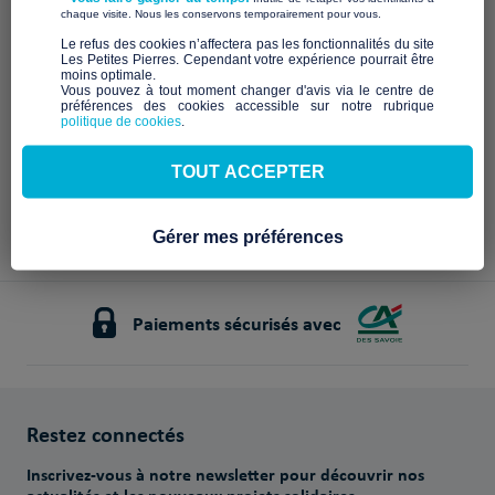
Description à venir
​ ​
chaque visite. Nous les conservons temporairement pour vous.
Notre mission et nos
​Le refus des cookies n’affectera pas les fonctionnalités du site
Les Petites Pierres. Cependant votre expérience pourrait être
engagements
moins optimale.​
Vous pouvez à tout moment changer d'avis via le centre de
préférences des cookies accessible sur notre rubrique
À venir
politique de cookies
.
TOUT ACCEPTER
Gérer mes préférences
Paiements sécurisés avec
Restez connectés
Inscrivez-vous à notre newsletter pour découvrir nos