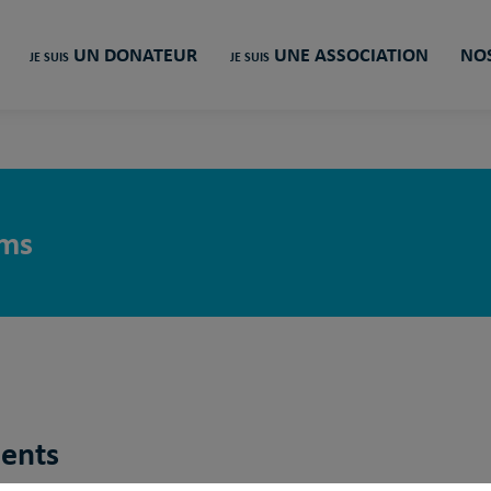
UN DONATEUR
UNE ASSOCIATION
NOS
JE SUIS
JE SUIS
ms
ments