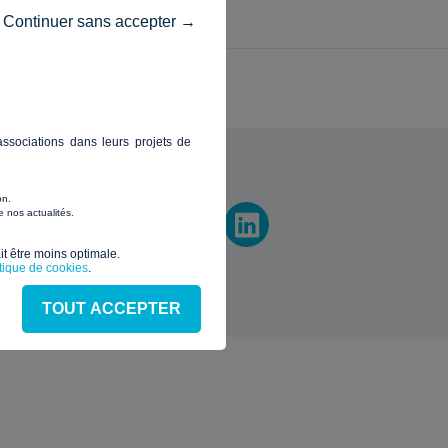
Continuer sans accepter →
ssociations dans leurs projets de
vez-nous
on.
 nos actualités.
t être moins optimale.​
itique de cookies
.
TOUT ACCEPTER