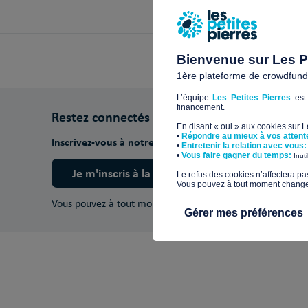
Bienvenue sur Les Pe
1ère plateforme de crowdfundin
L’équipe
Les Petites Pierres
est 
financement.
Restez connectés
En disant « oui » aux cookies sur 
•
Répondre au mieux à vos attent
Inscrivez-vous à notre newsletter pour découvrir nos ac
•
Entretenir la relation avec vous:
​•
Vous faire gagner du temps:
Inut
Je m'inscris à la newsletter
​Le refus des cookies n’affectera pa
Vous pouvez à tout moment changer 
Vous pouvez à tout moment vous désinscrire.
En savoir pl
Gérer mes préférences