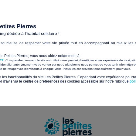
Paiements sécurisés avec
tites Pierres
g dédiée à l’habitat solidaire !
soucieuse de respecter votre vie privée tout en accompagnant au mieux les a
Sui
Les Petites Pierres, vous nous aidez notamment à :
es:
Comprendre comment le site est utilisé nous permet d'améliorer votre expérience de navigati
tualités et les nouveaux projets solidaires
Identifier anonymement votre venue sur notre plateforme nous permet de vous tenir informé(e) de
​ ​
ile de retaper vos identifiants à chaque visite. Nous les conservons temporairement pour vous.
s les fonctionnalités du site Les Petites Pierres. Cependant votre expérience pourrai
d'avis via le centre de préférences des cookies accessible sur notre rubrique
pol
us sur la gestion de vos données et vos droits.