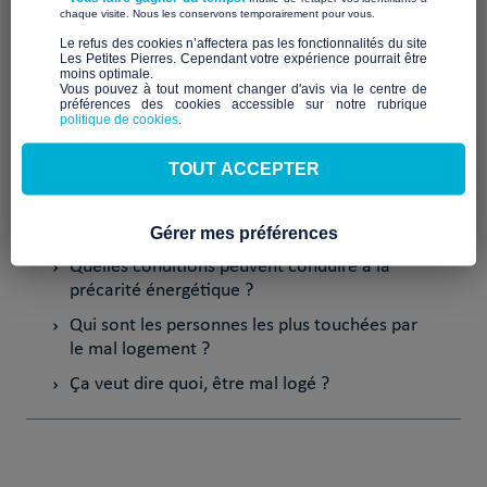
​ ​
chaque visite. Nous les conservons temporairement pour vous.
​Le refus des cookies n’affectera pas les fonctionnalités du site
Les Petites Pierres. Cependant votre expérience pourrait être
En savoir plus sur le mal logement
moins optimale.​
Vous pouvez à tout moment changer d'avis via le centre de
préférences des cookies accessible sur notre rubrique
La précarité énergétique, c'est quoi ?
politique de cookies
.
Qui sont les personnes les plus touchées par
TOUT ACCEPTER
les difficultés énergétiques ?
Quelles sont les causes de la précarité
énergétique ?
Gérer mes préférences
Quelles conditions peuvent conduire à la
précarité énergétique ?
Qui sont les personnes les plus touchées par
le mal logement ?
Ça veut dire quoi, être mal logé ?