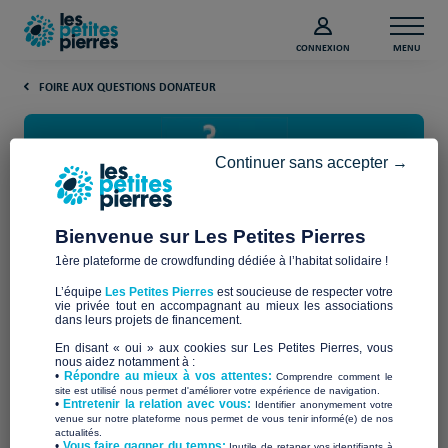
CONNEXION
MENU
FOIRE AUX QUESTIONS DONATEUR
Continuer sans accepter →
Bienvenue sur Les Petites Pierres
1ère plateforme de crowdfunding dédiée à l’habitat solidaire !
En savoir plus sur le mal
L’équipe
Les Petites Pierres
est soucieuse de respecter votre
logement
vie privée tout en accompagnant au mieux les associations
dans leurs projets de financement.
En disant « oui » aux cookies sur Les Petites Pierres, vous
Retrouvez ici l’ensemble des questions les plus
nous aidez notamment à :
•
Répondre au mieux à vos attentes:
Comprendre comment le
fréquentes posées sur le sujet du
mal-logement
en
site est utilisé nous permet d'améliorer votre expérience de navigation.
•
Entretenir la relation avec vous:
Identifier anonymement votre
France.
venue sur notre plateforme nous permet de vous tenir informé(e) de nos
actualités.
​•
Vous faire gagner du temps:
Inutile de retaper vos identifiants à