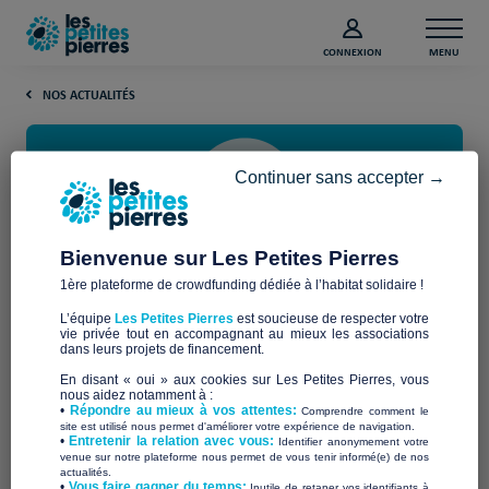
CONNEXION
MENU
NOS ACTUALITÉS
Continuer sans accepter →
Bienvenue sur Les Petites Pierres
1ère plateforme de crowdfunding dédiée à l’habitat solidaire !
URGENCE COVID-19 : 1er projet
L’équipe
Les Petites Pierres
est soucieuse de respecter votre
financé !
vie privée tout en accompagnant au mieux les associations
dans leurs projets de financement.
En disant « oui » aux cookies sur Les Petites Pierres, vous
Belle réussite pour l’association « Aux Captifs, la
nous aidez notamment à :
•
Répondre au mieux à vos attentes:
Comprendre comment le
Libération » !
site est utilisé nous permet d'améliorer votre expérience de navigation.
•
Entretenir la relation avec vous:
Identifier anonymement votre
venue sur notre plateforme nous permet de vous tenir informé(e) de nos
Félicitations !
actualités.
​•
Vous faire gagner du temps:
Inutile de retaper vos identifiants à