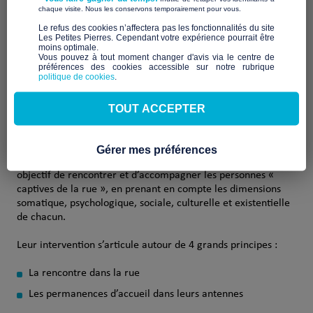
​ ​
chaque visite. Nous les conservons temporairement pour vous.
Aux captifs, la libération est la première association à
boucler sa campagne de financement participative Les
​Le refus des cookies n’affectera pas les fonctionnalités du site
Bravo à elle et merci
Les Petites Pierres. Cependant votre expérience pourrait être
Petites Pierres « Urgence Covid-19 » !
moins optimale.​
à toutes les personnes ayant contribuées à ce premier
Vous pouvez à tout moment changer d'avis via le centre de
succès !
préférences des cookies accessible sur notre rubrique
politique de cookies
.
Retour sur leur projet…
TOUT ACCEPTER
L’association
Gérer mes préférences
L’association Aux captifs, la libération créée en 1981 a pour
objectif de rencontrer et d’accompagner les personnes «
captives de la rue », en prenant en compte les dimensions
somatique, psychologique, sociale, culturelle et existentielle
de chacun.
Leur intervention s’articule autour de 4 grands principes :
La rencontre dans la rue
Les permanences d’accueil dans leurs antennes