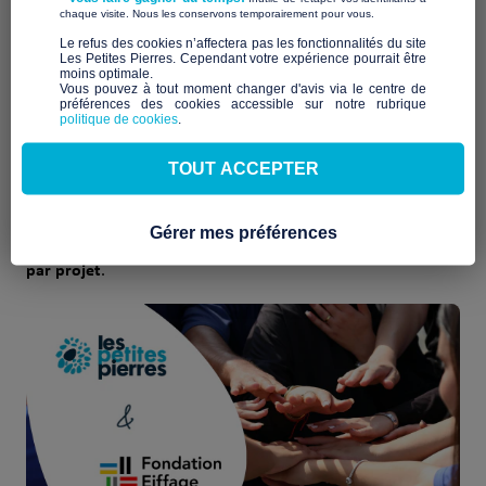
​ ​
chaque visite. Nous les conservons temporairement pour vous.
À l’occasion du mois de la générosité organisé chaque année
​Le refus des cookies n’affectera pas les fonctionnalités du site
pour les collaborateurs du Groupe Eiffage, Les Petites Pierres
Les Petites Pierres. Cependant votre expérience pourrait être
nouveau partenariat avec
est fier d’annoncer un
moins optimale.​
la
Fondation Eiffage
Vous pouvez à tout moment changer d'avis via le centre de
, autour d’un dispositif de financement
préférences des cookies accessible sur notre rubrique
participatif solidaire.
politique de cookies
.
3 novembre au 2 décembre 2025
Du
, deux associations
TOUT ACCEPTER
parrainées par des salariés de l’entreprise Eiffage lanceront
une campagne de
crowdfunding
sur notre plateforme pour
financer des projets d’habitat solidaire, avec un
Gérer mes préférences
abondement
7 500 €
de la Fondation Eiffage allant jusqu’à
par projet
.