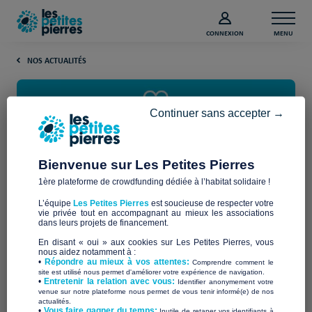
CONNEXION
MENU
NOS ACTUALITÉS
Continuer sans accepter →
Bienvenue sur Les Petites Pierres
1ère plateforme de crowdfunding dédiée à l’habitat solidaire !
Un nouveau partenariat
L’équipe
Les Petites Pierres
est soucieuse de respecter votre
solidaire : Les Petites Pierres et
vie privée tout en accompagnant au mieux les associations
dans leurs projets de financement.
la Fondation Eiffage s’unissent
En disant « oui » aux cookies sur Les Petites Pierres, vous
nous aidez notamment à :
pour la générosité de fin
•
Répondre au mieux à vos attentes:
Comprendre comment le
site est utilisé nous permet d'améliorer votre expérience de navigation.
•
Entretenir la relation avec vous:
Identifier anonymement votre
d’année
venue sur notre plateforme nous permet de vous tenir informé(e) de nos
actualités.
​•
Vous faire gagner du temps:
Inutile de retaper vos identifiants à