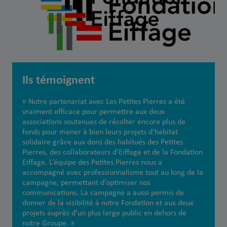
Ils témoignent
« Notre partenariat avec Les Petites Pierres a été
vraiment efficace pour permettre aux deux
associations soutenues de récolter encore plus de
fonds pour mener à bien leurs projets d’habitat
solidaire grâce aux dons des habitués des Petites
Pierres, des collaborateurs d’Eiffage et de la Fondation
Eiffage. L’équipe des Petites Pierres nous a
accompagné avec professionnalisme tout au long de la
campagne, permettant d’optimiser nos
communications. La campagne a aussi permis de
donner de la visibilité à notre Fondation et aux deux
projets auprès d’un plus large public en dehors de
notre Groupe. »