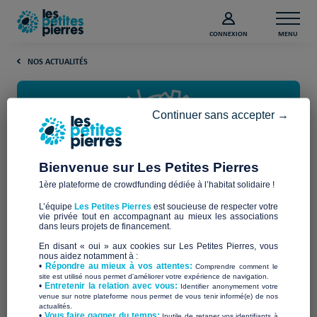
CONNEXION
MENU
NOS ACTUALITÉS
Continuer sans accepter →
Bienvenue sur Les Petites Pierres
1ère plateforme de crowdfunding dédiée à l’habitat solidaire !
Réhabilitation d’un centre
L’équipe
Les Petites Pierres
est soucieuse de respecter votre
d’hébergement d’urgence à
vie privée tout en accompagnant au mieux les associations
dans leurs projets de financement.
Lyon
En disant « oui » aux cookies sur Les Petites Pierres, vous
nous aidez notamment à :
•
Répondre au mieux à vos attentes:
Comprendre comment le
site est utilisé nous permet d'améliorer votre expérience de navigation.
Pour réhabiliter
son centre d’hébergement
•
Entretenir la relation avec vous:
Identifier anonymement votre
Carteret
accueillant 35 personnes en situation de grande
venue sur notre plateforme nous permet de vous tenir informé(e) de nos
actualités.
exclusion, hébergées dans des « Algéco »,
Alynéa
a fait appel
​•
Vous faire gagner du temps:
Inutile de retaper vos identifiants à