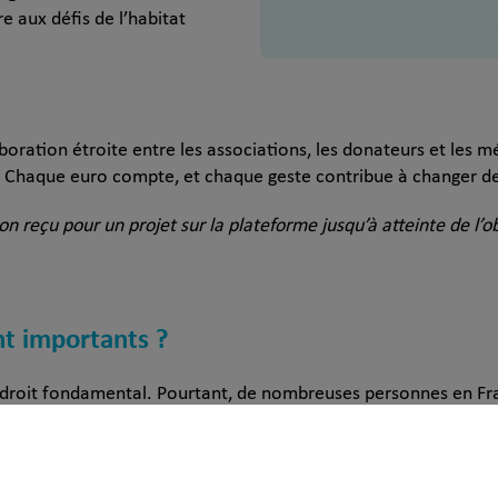
e aux défis de l’habitat
aboration étroite entre les associations, les donateurs et les m
. Chaque euro compte, et chaque geste contribue à changer de
n reçu pour un projet sur la plateforme jusqu’à atteinte de l’ob
nt importants ?
 droit fondamental. Pourtant, de nombreuses personnes en Fra
025 ont eu un impact concret : rénovation d’habitats insalubre
orisant le lien social.
réduire les inégalités
renforcer la cohé