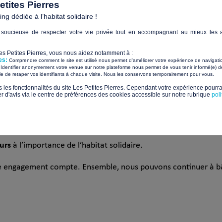
tes Pierres agit pour
et
tites Pierres
efficace pour répondre à des besoins urgents.
g dédiée à l’habitat solidaire !
soucieuse de respecter votre vie privée tout en accompagnant au mieux les a
Les Petites Pierres, vous nous aidez notamment à :
e pour 2026
es:
Comprendre comment le site est utilisé nous permet d'améliorer votre expérience de navigati
Identifier anonymement votre venue sur notre plateforme nous permet de vous tenir informé(e) de
​ ​
ile de retaper vos identifiants à chaque visite. Nous les conservons temporairement pour vous.
oi, mais un tremplin pour aller encore plus loin. En 2026, nous 
s les fonctionnalités du site Les Petites Pierres. Cependant votre expérience pourrai
d'avis via le centre de préférences des cookies accessible sur notre rubrique
pol
our répondre à la demande croissante.
reprises et fondations
pour l’abondement des collectes.
urs
à l’importance de l’habitat solidaire.
 engagement compte. Ensemble, nous pouvons continuer à bât