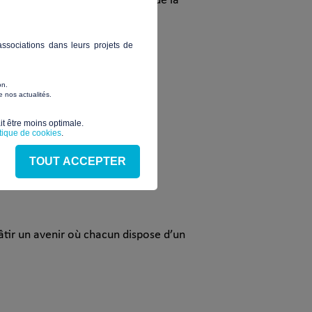
. Ce bilan prouve que la
ssociations dans leurs projets de
on.
 nos actualités.
voulons :
t être moins optimale.​
itique de cookies
.
TOUT ACCEPTER
ir un avenir où chacun dispose d’un