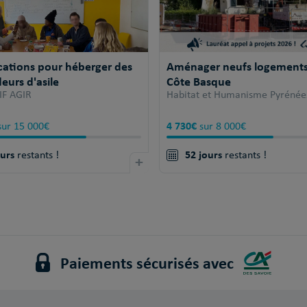
cations pour héberger des
Aménager neufs logements 
urs d'asile
Côte Basque
IF AGIR
Habitat et Humanisme Pyrénée
4 730€
ur 15 000€
sur 8 000€
ours
52 jours
restants !
+
restants !
Paiements sécurisés avec