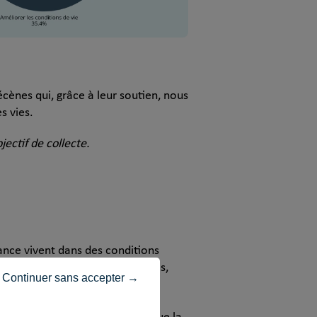
écènes qui, grâce à leur soutien, nous
s vies.
jectif de collecte.
nce vivent dans des conditions
s, création de logements adaptés,
Continuer sans accepter →
sion sociale