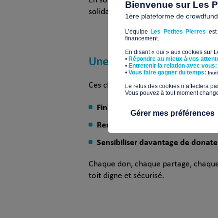
En soutenant ces initiatives, Les Peti
Bienvenue sur Les Pe
solidarité digitale est une solution 
1ère plateforme de crowdfundin
L’équipe
Les Petites Pierres
est 
financement.
En disant « oui » aux cookies sur 
Une communauté engagé
•
Répondre au mieux à vos attent
•
Entretenir la relation avec vous:
​•
Vous faire gagner du temps:
Inut
Ces chiffres ne sont pas une fin en s
​Le refus des cookies n’affectera pa
Vous pouvez à tout moment changer 
Financer encore plus de projets
p
Gérer mes préférences
Renforcer la mobilisation des ent
Sensibiliser davantage de donate
Chaque don, chaque partage, chaque
toit digne et sécurisé.