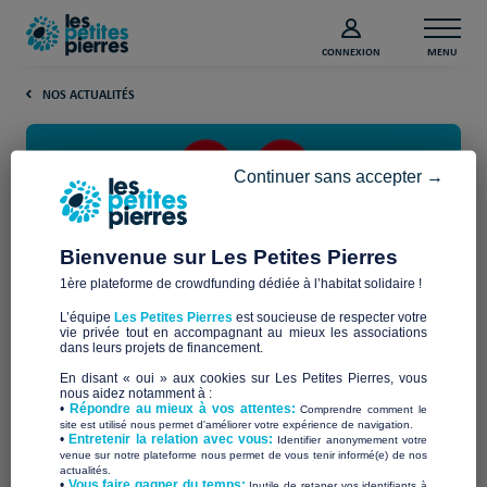
CONNEXION
MENU
NOS ACTUALITÉS
Continuer sans accepter →
Bienvenue sur Les Petites Pierres
1ère plateforme de crowdfunding dédiée à l’habitat solidaire !
Giving Tuesday 2021 : Les
L’équipe
Les Petites Pierres
est soucieuse de respecter votre
Petites Pierres pose la dernière
vie privée tout en accompagnant au mieux les associations
dans leurs projets de financement.
pierre
En disant « oui » aux cookies sur Les Petites Pierres, vous
nous aidez notamment à :
•
Répondre au mieux à vos attentes:
Comprendre comment le
site est utilisé nous permet d'améliorer votre expérience de navigation.
Pour l’édition 2021 du
Giving Tuesday
, Les Petites Pierres
•
Entretenir la relation avec vous:
Identifier anonymement votre
apportera la « dernière pierre » aux projets en ligne sur la
venue sur notre plateforme nous permet de vous tenir informé(e) de nos
actualités.
plateforme.
​•
Vous faire gagner du temps:
Inutile de retaper vos identifiants à