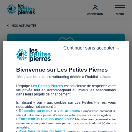
CONNEXION
MENU
NOS ACTUALITÉS
Continuer sans accepter →
Bienvenue sur Les Petites Pierres
1ère plateforme de crowdfunding dédiée à l’habitat solidaire !
Déposez votre pierre lors du
L’équipe
Les Petites Pierres
est soucieuse de respecter votre
Giving Tuesday 2023
vie privée tout en accompagnant au mieux les associations
dans leurs projets de financement.
En disant « oui » aux cookies sur Les Petites Pierres, vous
Le
Giving Tuesday
est de retour !
nous aidez notamment à :
Pour rappel, c’est un
•
Répondre au mieux à vos attentes:
Comprendre comment le
mouvement mondial qui célèbre et encourage la générosité,
site est utilisé nous permet d'améliorer votre expérience de navigation.
l’engagement et la solidarité à travers le monde. C’est
•
Entretenir la relation avec vous:
Identifier anonymement votre
Les Petites Pierres
apprécie
tout
venue sur notre plateforme nous permet de vous tenir informé(e) de nos
pourquoi
actualités.
particulièrement de participer à cet événement
qui
​•
Vous faire gagner du temps:
Inutile de retaper vos identifiants à