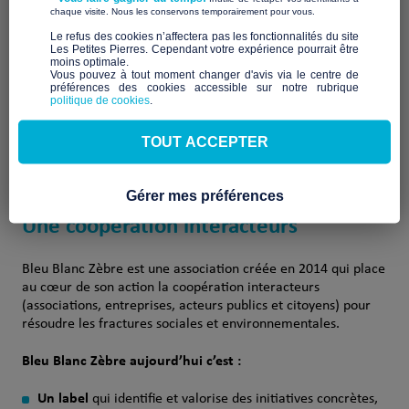
​ ​
chaque visite. Nous les conservons temporairement pour vous.
n’est pas seulement une reconnaissance de la qualité et de
l’utilité de notre action auprès des citoyens. C’est aussi
​Le refus des cookies n’affectera pas les fonctionnalités du site
Les Petites Pierres. Cependant votre expérience pourrait être
l’opportunité de rejoindre une communauté d’entraide entre
moins optimale.​
porteurs d’actions pour résoudre ensemble les fractures de
Vous pouvez à tout moment changer d'avis via le centre de
préférences des cookies accessible sur notre rubrique
notre pays.
politique de cookies
.
Nous rejoignons ainsi une communauté de plus de 450
TOUT ACCEPTER
initiatives positives qui contribuent à créer une société
porteuse d’espoir où chacun coopère au service du bien
commun.
Gérer mes préférences
Une coopération interacteurs
Bleu Blanc Zèbre est une association créée en 2014 qui place
au cœur de son action la coopération interacteurs
(associations, entreprises, acteurs publics et citoyens) pour
résoudre les fractures sociales et environnementales.
Bleu Blanc Zèbre aujourd’hui c’est :
Un label
qui identifie et valorise des initiatives concrètes,