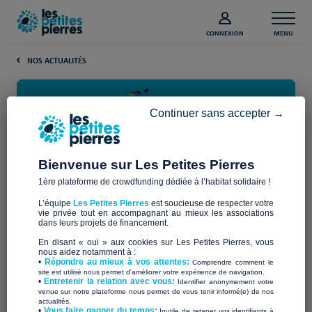
CONNEXION
MENU
NOS ACTUALITÉS
Continuer sans accepter →
Bienvenue sur Les Petites Pierres
1ère plateforme de crowdfunding dédiée à l’habitat solidaire !
Bleu Blanc Zèbre : Les Petites
L’équipe
Les Petites Pierres
est soucieuse de respecter votre
Pierres labélisée
vie privée tout en accompagnant au mieux les associations
dans leurs projets de financement.
En disant « oui » aux cookies sur Les Petites Pierres, vous
Nous sommes fiers de vous annoncer que Les Petites
nous aidez notamment à :
•
Répondre au mieux à vos attentes:
Comprendre comment le
Pierres rejoint la communauté Bleu Blanc Zèbre !
site est utilisé nous permet d'améliorer votre expérience de navigation.
•
Entretenir la relation avec vous:
Identifier anonymement votre
labellisée et reconnue comme initiative
venue sur notre plateforme nous permet de vous tenir informé(e) de nos
Notre action a été
actualités.
positive réduisant les fractures sociales et écologiques
. Ce
​•
Vous faire gagner du temps:
Inutile de retaper vos identifiants à