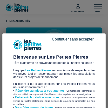
CONNEXION
MENU
NOS ACTUALITÉS
Continuer sans accepter →
Bienvenue sur Les Petites Pierres
1ère plateforme de crowdfunding dédiée à l’habitat solidaire !
Comment protéger votre
L’équipe
Les Petites Pierres
est soucieuse de respecter votre
association contre les
vie privée tout en accompagnant au mieux les associations
dans leurs projets de financement.
cyberattaques ?
En disant « oui » aux cookies sur Les Petites Pierres, vous
nous aidez notamment à :
•
Répondre au mieux à vos attentes:
Comprendre comment le
site est utilisé nous permet d'améliorer votre expérience de navigation.
Les associations sont devenues une cible privilégiée pour les
•
Entretenir la relation avec vous:
Identifier anonymement votre
personnes malveillantes qui cherchent à exploiter les
venue sur notre plateforme nous permet de vous tenir informé(e) de nos
actualités.
vulnérabilités en matière de cybersécurité. Les
​•
Vous faire gagner du temps:
Inutile de retaper vos identifiants à