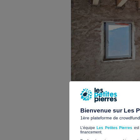
Bienvenue sur Les Pe
1ère plateforme de crowdfundin
L’équipe
Les Petites Pierres
est 
financement.