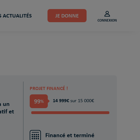
 ACTUALITÉS
JE DONNE
CONNEXION
PROJET FINANCÉ !
99
14 999€
%
sur 15 000€
à un
tif et
Financé et terminé