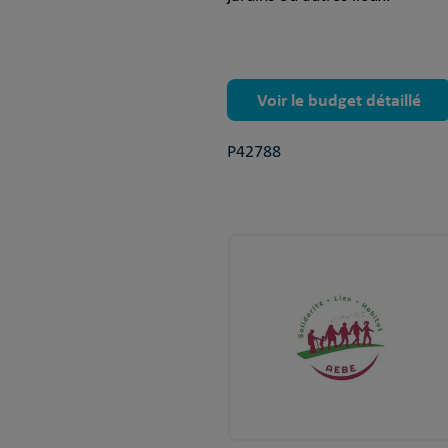
Voir le budget détaillé
P42788