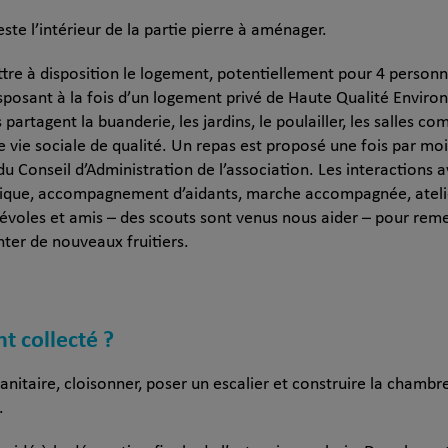
este l’intérieur de la partie pierre à aménager.
mettre à disposition le logement, potentiellement pour 4 person
disposant à la fois d’un logement privé de Haute Qualité Enviro
ts partagent la buanderie, les jardins, le poulailler, les salles
une vie sociale de qualité. Un repas est proposé une fois par mo
e du Conseil d’Administration de l’association. Les interactio
sique, accompagnement d’aidants, marche accompagnée, ateli
évoles et amis – des scouts sont venus nous aider – pour reme
ter de nouveaux fruitiers.
nt collecté ?
 sanitaire, cloisonner, poser un escalier et construire la chambr
.