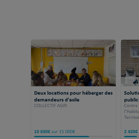
Deux locations pour héberger des
Solut
demandeurs d'asile
public
COLLECTIF AGIR
Centre
l'Habi
Territo
10 630€
2 420€
sur 15 000€