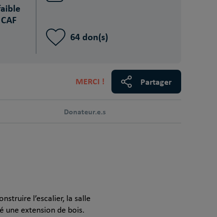
aible
s CAF
64 don(s)
MERCI !
Partager
Donateur.e.s
struire l’escalier, la salle
té une extension de bois.