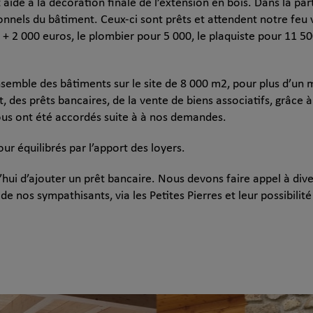
dé à la décoration finale de l’extension en bois. Dans la parti
ionnels du bâtiment. Ceux-ci sont prêts et attendent notre feu 
 + 2 000 euros, le plombier pour 5 000, le plaquiste pour 11 500
nsemble des bâtiments sur le site de 8 000 m2, pour plus d’un m
t, des prêts bancaires, de la vente de biens associatifs, grâce à
ous ont été accordés suite à à nos demandes.
our équilibrés par l’apport des loyers.
d’hui d’ajouter un prêt bancaire. Nous devons faire appel à div
 de nos sympathisants, via les Petites Pierres et leur possibilit